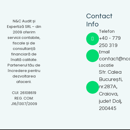
Contact
N&C Audit și
Info
Expertiză SRL – din
Telefon
2009 oferim
servicii contabile,
+40 - 779
fiscale și de
250 319
consultanță
Email
financiară de
contact@nca
înaltă calitate.
Partenerul tău de
Locatie
încredere pentru
Str. Calea
dezvoltarea
București,
afacerii.
nr.287A,
CUI: 26108619
Craiova,
REG. COM:
judet Dolj,
J16/1307/2009
200445