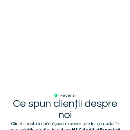
Recenzii
Ce spun clienții despre
noi
Clienții noștri împărtășesc experiențele lor și modul în
care soluțiile oferite de echipa
N&C Audit și Expertiză